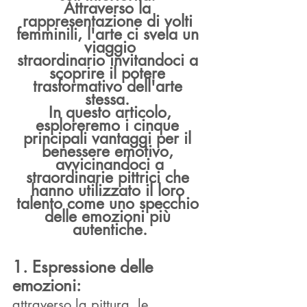
Attraverso la 
rappresentazione di volti 
femminili, l'arte ci svela un 
viaggio
straordinario invitandoci a 
scoprire il potere 
trasformativo dell'arte 
stessa. 
In questo articolo,
esploreremo i cinque 
principali vantaggi per il 
benessere emotivo, 
avvicinandoci a
straordinarie pittrici che 
hanno utilizzato il loro 
talento come uno specchio 
delle emozioni più 
autentiche.
1. Espressione delle 
emozioni: 
attraverso la pittura, le 