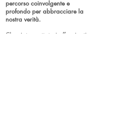
percorso coinvolgente e 
profondo per abbracciare la 
nostra verità.
Che siate spettatori affascinati 
o aspiranti artisti, lasciate che 
l'arte vi guidi in un viaggio 
interiore e vi mostri le 
meraviglie dell’anima.
Siate audaci, rompete le 
convenzioni e scoprite la vostra 
unicità 
attraverso l'arte, 
permettendo così al vostro 
spirito di 
danzare liberamente 
sulla tela della vita.
arte
arteebenessere
creatività
TALKLIFE