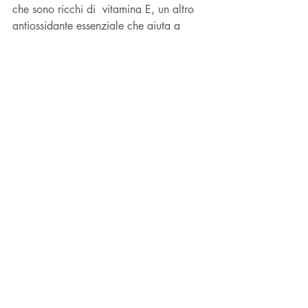
che sono ricchi di  vitamina E, un altro 
antiossidante essenziale che aiuta a 
proteggere le cellule dallo stress 
ossidativo e sostiene la funzione 
immunitaria. 
salute
alimentazionesana
food
ALIMENTAZIONE
SALUTE E PREVENZIONE
Post recenti
Mostra tutti