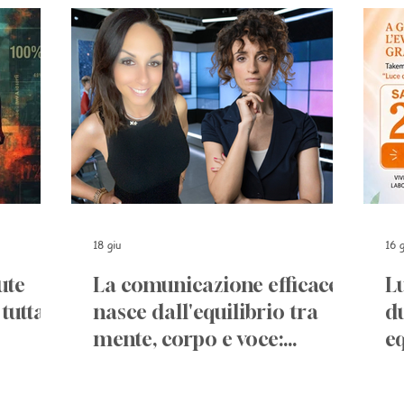
18 giu
16 g
lute
La comunicazione efficace
L
tutta
nasce dall'equilibrio tra
du
mente, corpo e voce:
eq
l’intervista a Letizia
e
Dispare, fondatrice di