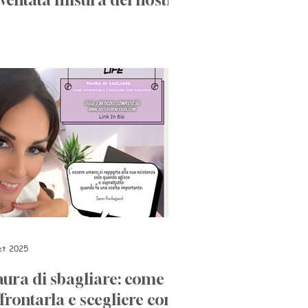
iventata misura del nostro
alore
et 2025
aura di sbagliare: come
frontarla e scegliere con