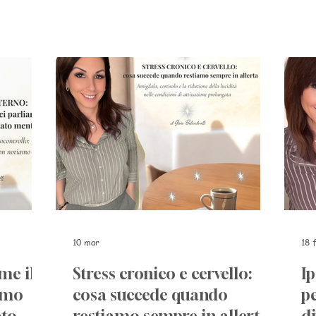
cui ci leghiamo
10 mar
18 
me il
Stress cronico e cervello:
I
amo
cosa succede quando
pe