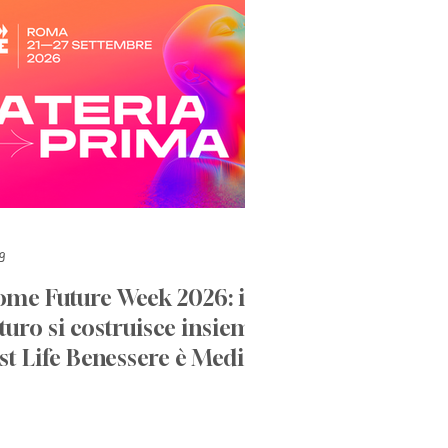
g
ome Future Week 2026: il
turo si costruisce insieme.
st Life Benessere è Media
artner