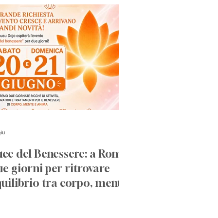
iu
uce del Benessere: a Roma
e giorni per ritrovare
uilibrio tra corpo, mente
d emozioni