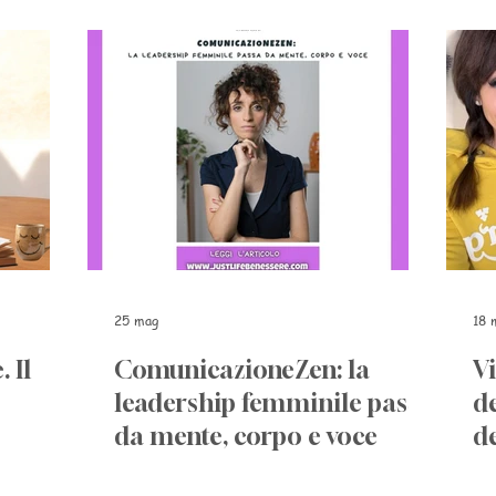
ComunicazioneZen
25 mag
18 
 Il
ComunicazioneZen: la
Vi
leadership femminile passa
de
da mente, corpo e voce
de