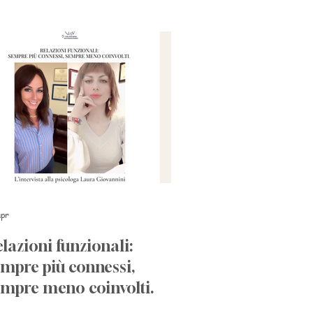
apr
lazioni funzionali:
empre più connessi,
empre meno coinvolti.