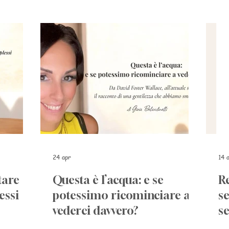
24 apr
14 
tare
Questa è l’acqua: e se
Re
essi
potessimo ricominciare a
s
vederci davvero?
s