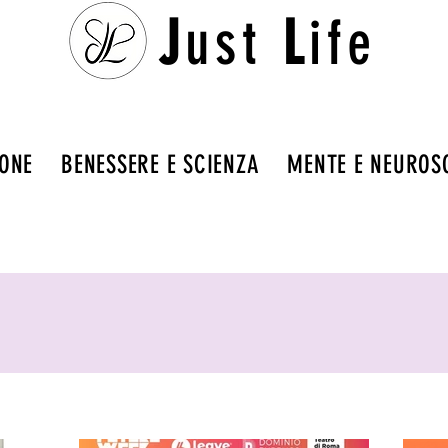
J
ust
L
ife
IONE
BENESSERE E SCIENZA
MENTE E NEUROS