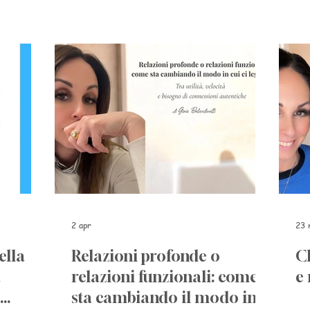
2 apr
23 
ella
Relazioni profonde o
C
a
relazioni funzionali: come
e 
sta cambiando il modo in