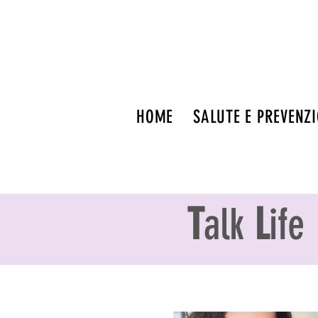
HOME
SALUTE E PREVENZ
T
alk
L
ife