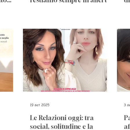
ato
restiamo sempre in allerta
d
v
19 set 2025
3 s
Le Relazioni oggi: tra
P
social, solitudine e la
af