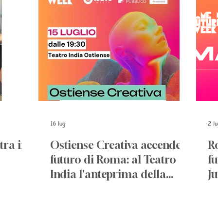
16 lug
2 lu
tra in
Ostiense Creativa accende il
R
futuro di Roma: al Teatro
fu
India l'anteprima della
Ju
Rome Future Week 2026
P