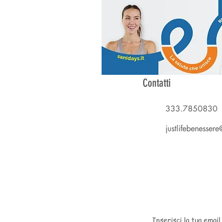
Contatti
333.7850830
justlifebenesse