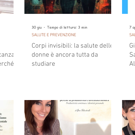
30 giu
Tempo di lettura: 3 min
7 a
SALUTE E PREVENZIONE
SA
Corpi invisibili: la salute delle
G
canza.
donne è ancora tutta da
Sa
perché
studiare
Al