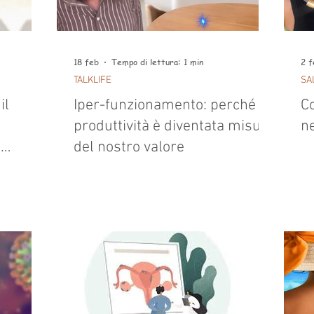
18 feb
Tempo di lettura: 1 min
2 f
TALKLIFE
SA
il
Iper-funzionamento: perché la
C
produttività è diventata misura
n
o
del nostro valore