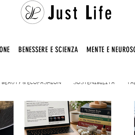
J
ust
L
ife
IONE
BENESSERE E SCIENZA
MENTE E NEUROS
BEAUTY & ECOFASHION
SOSTENIBILITÀ
TA
ENTI
BENESSERE E SCIENZA
BENESSERE INT
SALUTE E PREVENZIONE