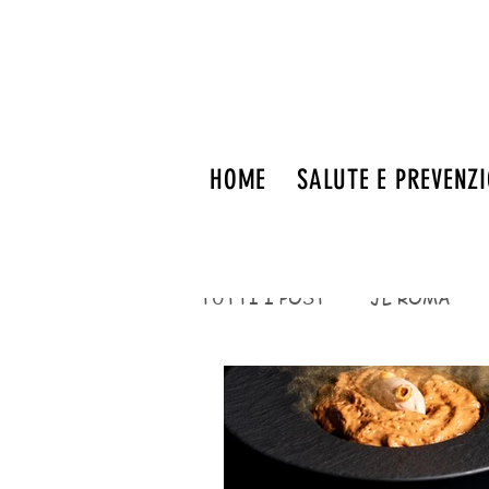
HOME
SALUTE E PREVENZ
TUTTI I POST
JL ROMA
FITNESS
eventi
EV
MENTE E NEUROSCIENZE