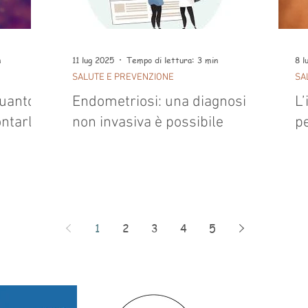
n
11 lug 2025
Tempo di lettura: 3 min
8 l
SALUTE E PREVENZIONE
SA
quanto
Endometriosi: una diagnosi
L’
ontarla
non invasiva è possibile
pe
1
2
3
4
5