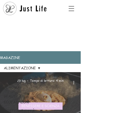
J
ust
L
ife
MAGAZINE
ALIMENTAZIONE
TUTTI I POST
29 lug
Tempo di lettura: 4 min
JL ROMA
BEAUTY &
ECOFASHION
BENESSERE E SCIENZA
SOSTENIBILITÀ