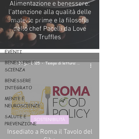
Alimentazione e benessere:
TALKLIFE
l’attenzione alla qualità delle
ALIMENTAZIONE
materie prime e la filosofia
dello chef Pacelli da Love
FITNESS
Truffles
eventi
EVENTI
BENESSERE E
20 gen 2025
Tempo di lettura: 2 min
SCIENZA
BENESSERE
INTEGRATO
MENTE E
NEUROSCIENZE
SALUTE E
SOSTENIBILITÀ
PREVENZIONE
Insediato a Roma il Tavolo del