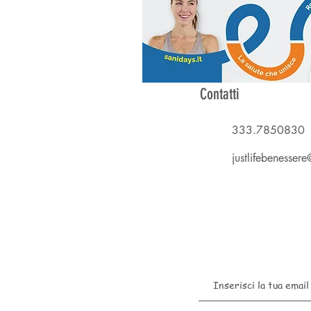
Contatti
333.7850830
justlifebenesse