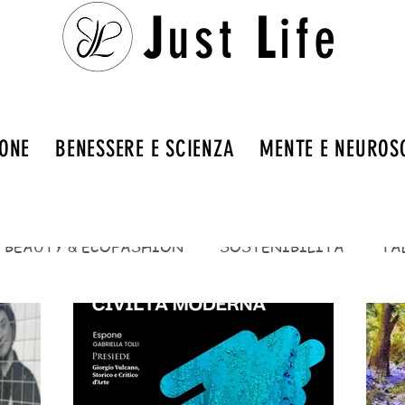
J
ust
L
ife
IONE
BENESSERE E SCIENZA
MENTE E NEUROS
BEAUTY & ECOFASHION
SOSTENIBILITÀ
TA
ENTI
BENESSERE E SCIENZA
BENESSERE INT
SALUTE E PREVENZIONE