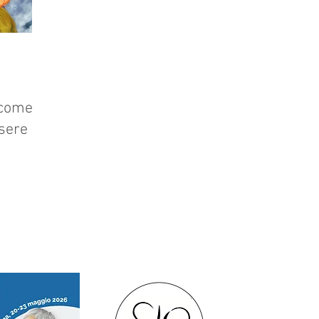
 come
ssere