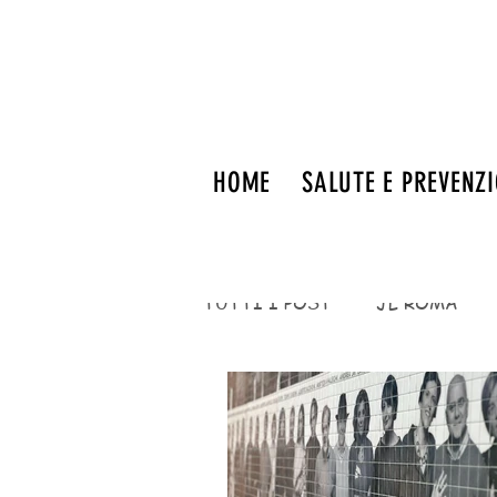
HOME
SALUTE E PREVENZ
TUTTI I POST
JL ROMA
FITNESS
eventi
EV
MENTE E NEUROSCIENZE