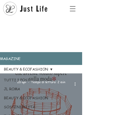
J
ust
L
ife
MAGAZINE
BEAUTY & ECOFASHION
TUTTI I POST
20 apr
Tempo di lettura: 2 min
JL ROMA
BEAUTY & ECOFASHION
SOSTENIBILITÀ