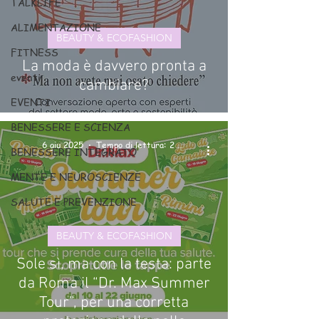
TALKLIFE
ALIMENTAZIONE
BEAUTY & ECOFASHION
FITNESS
La moda è davvero pronta a
eventi
cambiare?
EVENTI
BENESSERE E SCIENZA
6 giu 2025
Tempo di lettura: 2 min
BENESSERE INTEGRATO
MENTE E NEUROSCIENZE
SALUTE E PREVENZIONE
BEAUTY & ECOFASHION
Sole sì, ma con la testa: parte
da Roma il “Dr. Max Summer
Tour”, per una corretta