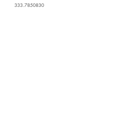
333.7850830
justlifebenessere@gmail.com
Link utili
Chi siamo
Privacy policy
Cookie policy
Iscriviti