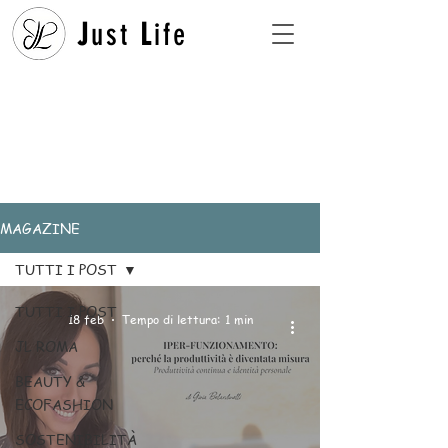
J
ust
L
ife
MAGAZINE
TUTTI I POST
TUTTI I POST
18 feb
Tempo di lettura: 1 min
JL ROMA
BEAUTY &
ECOFASHION
SOSTENIBILITÀ