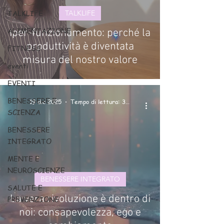
TALKLIFE
TALKLIFE
ALIMENTAZIONE
Iper-funzionamento: perché la
produttività è diventata
FITNESS
misura del nostro valore
eventi
EVENTI
BENESSERE E
19 dic 2025
Tempo di lettura: 3 min
SCIENZA
BENESSERE
INTEGRATO
MENTE E
NEUROSCIENZE
BENESSERE INTEGRATO
SALUTE E
La vera rivoluzione è dentro di
PREVENZIONE
noi: consapevolezza, ego e