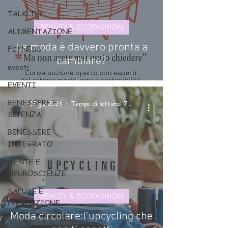
TALKLIFE
BEAUTY & ECOFASHION
ALIMENTAZIONE
La moda è davvero pronta a
FITNESS
cambiare?
eventi
EVENTI
BENESSERE E
17 giu 2024
Tempo di lettura: 7 min
SCIENZA
BENESSERE
INTEGRATO
MENTE E
NEUROSCIENZE
SALUTE E
BEAUTY & ECOFASHION
PREVENZIONE
Moda circolare:l’upcycling che