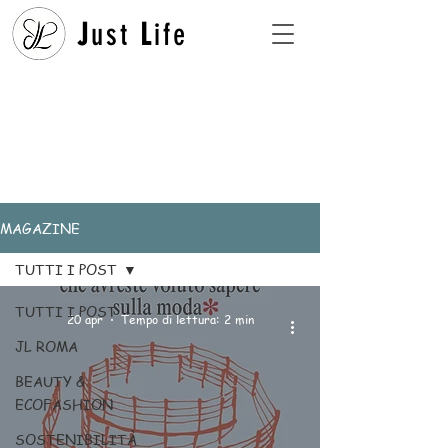
J
ust
L
ife
MAGAZINE
TUTTI I POST
TUTTI I POST
20 apr
Tempo di lettura: 2 min
JL ROMA
BEAUTY &
ECOFASHION
SOSTENIBILITÀ