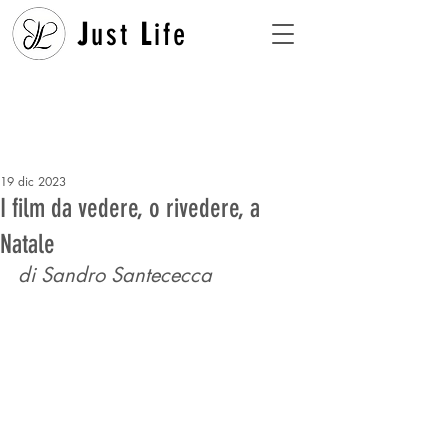
J
ust
L
ife
19 dic 2023
I film da vedere, o rivedere, a
Natale
di Sandro Santececca 