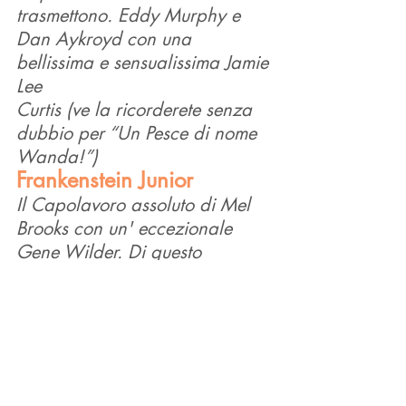
trasmettono. Eddy Murphy e 
Dan Aykroyd con una 
bellissima e sensualissima Jamie 
Lee
Curtis (ve la ricorderete senza 
dubbio per “Un Pesce di nome 
Wanda!”)
Frankenstein Junior
Il Capolavoro assoluto di Mel 
Brooks con un' eccezionale 
Gene Wilder. Di questo 
conosco le battut
e a memoria.
Si
 ri
de dal primo all’ultima 
scena e non stanca mai!
I Goonies
Il Film di? Esatto, Steven 
Spielberg, anche se non diretto 