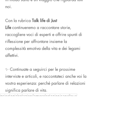
noi.
Con la rubrica 
Talk life di Just 
Life
 continueremo a raccontare storie, 
raccogliere voci di esperti e offrire spunti di 
riflessione per affrontare insieme la 
complessità emotiva della vita e dei legami 
affettivi.
✨ Continuate a seguirci per le prossime 
interviste e articoli, e raccontateci anche voi la 
vostra esperienza: perché parlare di relazioni 
significa parlare di vita.
psicologia
relazioni
amore
relazionisane
love
relazionitossiche
TALKLIFE
BENESSERE E SCIENZA