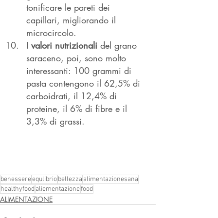
tonificare le pareti dei 
capillari, migliorando il 
microcircolo.
I 
valori nutrizionali
 del grano 
saraceno, poi, sono molto 
interessanti: 100 grammi di 
pasta contengono il 62,5% di 
carboidrati, il 12,4% di 
proteine, il 6% di fibre e il 
3,3% di grassi.
benessere
equlibrio
bellezza
alimentazionesana
healthyfood
aliementazione
food
ALIMENTAZIONE