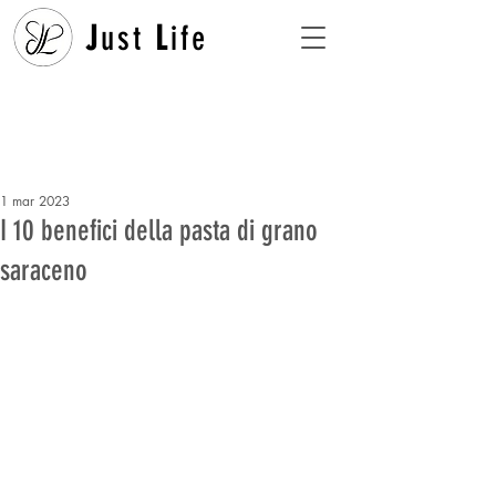
J
ust
L
ife
1 mar 2023
I 10 benefici della pasta di grano
saraceno