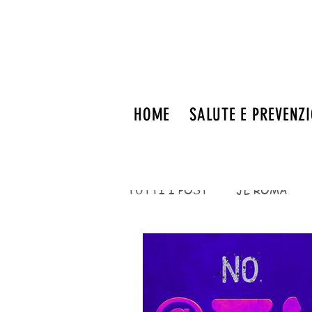
HOME
SALUTE E PREVENZ
TUTTI I POST
JL ROMA
FITNESS
eventi
EV
MENTE E NEUROSCIENZE