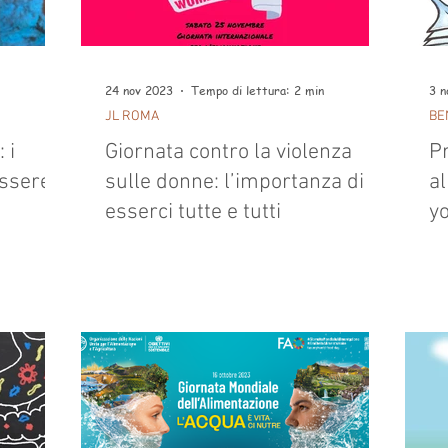
24 nov 2023
Tempo di lettura: 2 min
3 n
JL ROMA
BE
 i
Giornata contro la violenza
Pr
essere e
sulle donne: l’importanza di
al
esserci tutte e tutti
y