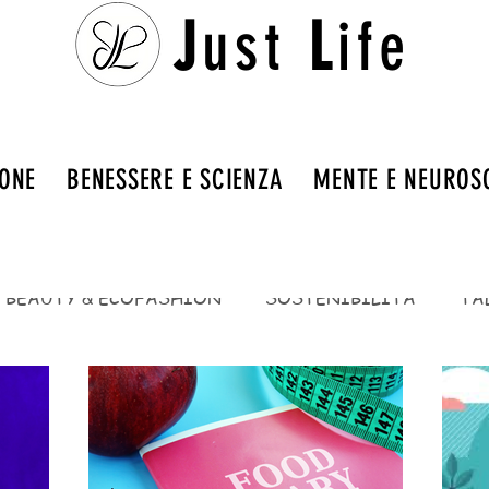
J
ust
L
ife
IONE
BENESSERE E SCIENZA
MENTE E NEUROS
BEAUTY & ECOFASHION
SOSTENIBILITÀ
TA
ENTI
BENESSERE E SCIENZA
BENESSERE INT
SALUTE E PREVENZIONE