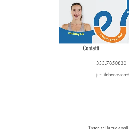
Contatti
333.7850830
justlifebenesse