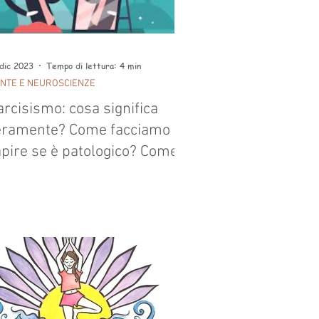
dic 2023
Tempo di lettura: 4 min
NTE E NEUROSCIENZE
rcisismo: cosa significa
eramente? Come facciamo a
apire se è patologico? Come
conoscerlo all’interno di una
elazione?