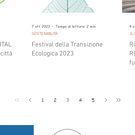
7 ott 2023
Tempo di lettura: 2 min
4 o
SOSTENIBILITÀ
JL
ITAL
Festival della Transizione
R
città
Ecologica 2023
R
f
1
2
3
4
5