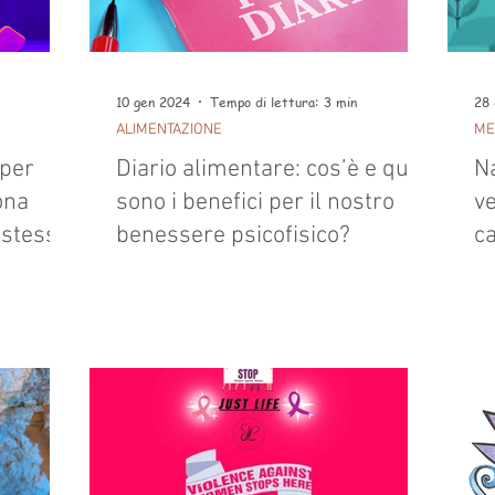
10 gen 2024
Tempo di lettura: 3 min
28 
ALIMENTAZIONE
ME
 per
Diario alimentare: cos’è e quali
Na
ona
sono i benefici per il nostro
v
 stessi
benessere psicofisico?
c
ri
r