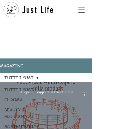
J
ust
L
ife
MAGAZINE
TUTTI I POST
TUTTI I POST
20 apr
Tempo di lettura: 2 min
JL ROMA
BEAUTY &
ECOFASHION
SOSTENIBILITÀ