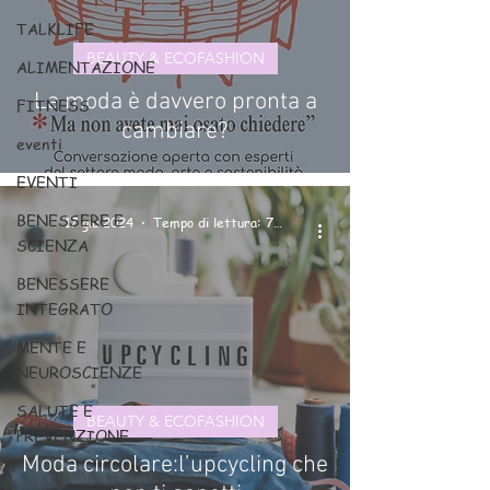
TALKLIFE
BEAUTY & ECOFASHION
ALIMENTAZIONE
La moda è davvero pronta a
FITNESS
cambiare?
eventi
EVENTI
BENESSERE E
17 giu 2024
Tempo di lettura: 7 min
SCIENZA
BENESSERE
INTEGRATO
MENTE E
NEUROSCIENZE
SALUTE E
BEAUTY & ECOFASHION
PREVENZIONE
Moda circolare:l’upcycling che