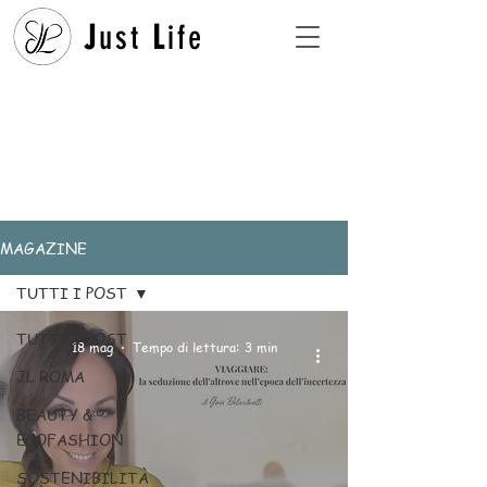
J
ust
L
ife
MAGAZINE
TUTTI I POST
TUTTI I POST
18 mag
Tempo di lettura: 3 min
JL ROMA
BEAUTY &
ECOFASHION
SOSTENIBILITÀ