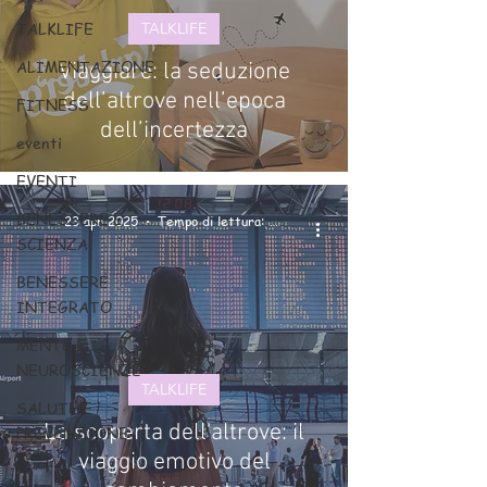
TALKLIFE
TALKLIFE
ALIMENTAZIONE
Viaggiare: la seduzione
dell’altrove nell’epoca
FITNESS
dell’incertezza
eventi
EVENTI
BENESSERE E
23 apr 2025
Tempo di lettura: 2 min
SCIENZA
BENESSERE
INTEGRATO
MENTE E
NEUROSCIENZE
TALKLIFE
SALUTE E
La scoperta dell'altrove: il
PREVENZIONE
viaggio emotivo del